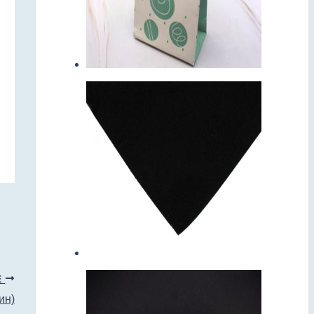
Е
ин)