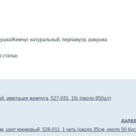
кушка
Жемчуг натуральный, перламутр, ракушка
 статье.
, имитация жемчуга, 527-031, 10г (около 850шт)
ДАЛЕ
 цвет кремовый, 526-011, 1 нить (около 35см, около 50 бус