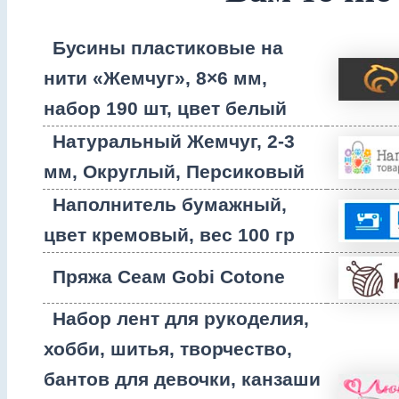
Бусины пластиковые на
нити «Жемчуг», 8×6 мм,
набор 190 шт, цвет белый
Натуральный Жемчуг, 2-3
мм, Округлый, Персиковый
Наполнитель бумажный,
цвет кремовый, вес 100 гр
Пряжа Сеам Gobi Cotone
Набор лент для рукоделия,
хобби, шитья, творчество,
бантов для девочки, канзаши