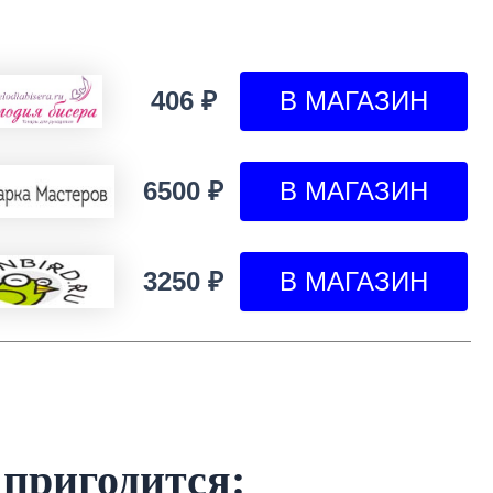
406 ₽
6500 ₽
3250 ₽
 пригодится: