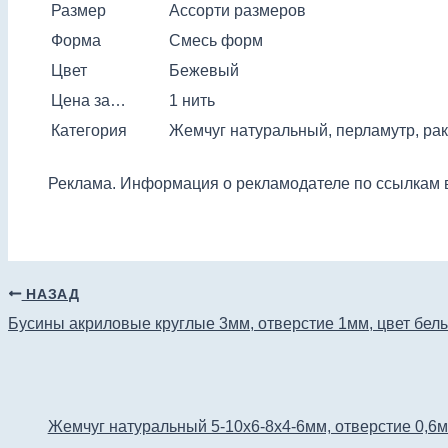
Размер
Ассорти размеров
Форма
Смесь форм
Цвет
Бежевый
Цена за…
1 нить
Категория
Жемчуг натуральный, перламутр, ра
Реклама. Информация о рекламодателе по ссылкам в
НАЗАД
Бусины акриловые круглые 3мм, отверстие 1мм, цвет белый
Жемчуг натуральный 5-10х6-8х4-6мм, отверстие 0,6мм,