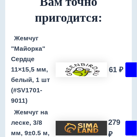
Вам точно
пригодится:
Жемчуг
"Майорка"
Сердце
61 ₽
11×15,5 мм,
белый, 1 шт
(#SV1701-
9011)
Жемчуг на
279
леске, 3/8
мм, 9±0.5 м,
₽