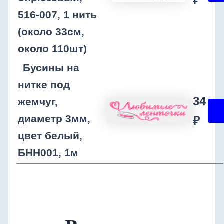
516-007, 1 нить
(около 33см,
около 110шт)
Бусины на
нитке под
34
жемчуг,
диаметр 3мм,
₽
цвет белый,
БНН001, 1м