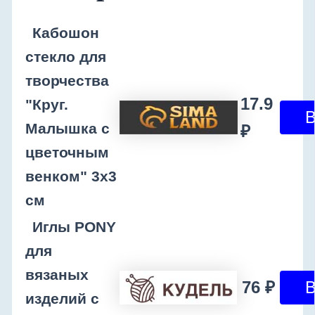
Кабошон
стекло для
творчества
17.9
"Круг.
Малышка с
₽
цветочным
венком" 3х3
см
Иглы PONY
для
вязаных
76 ₽
изделий с