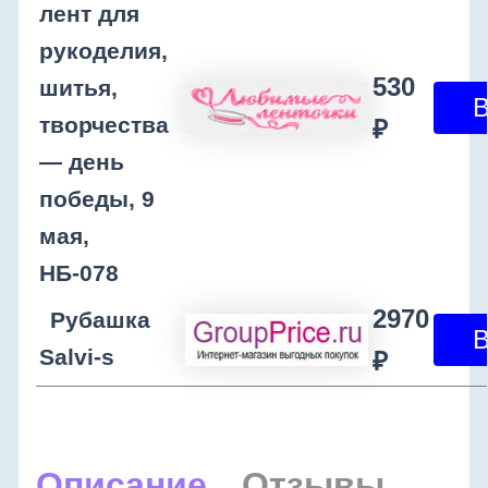
лент для
рукоделия,
530
шитья,
творчества
₽
— день
победы, 9
мая,
НБ-078
2970
Рубашка
Salvi-s
₽
Описание
Отзывы