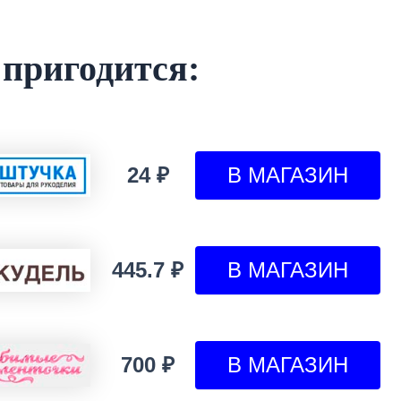
 пригодится:
24 ₽
445.7 ₽
700 ₽